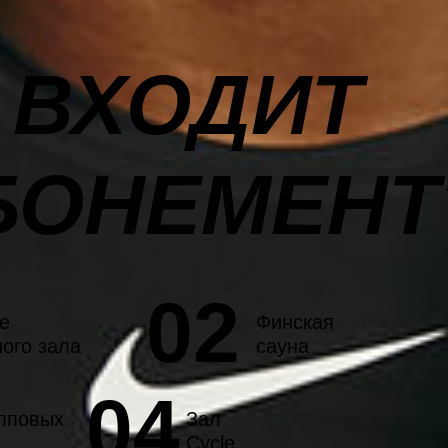
 ВХОДИТ
БОНЕМЕНТ
02
е
Финская
ого зала
сауна
04
пповых
Зал
Cycle