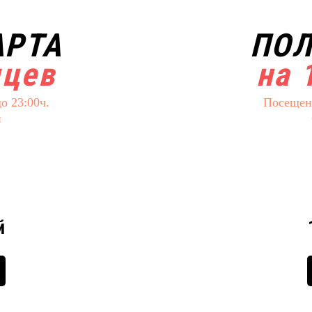
АРТА
ПОЛ
яцев
на 
о 23:00ч.
Посещени
и
й