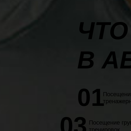
ЧТО
В А
01
Посещени
тренажерн
03
Посещение гру
тренировок