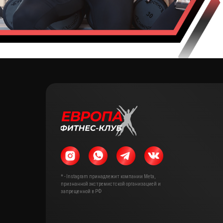
* - Instagram принадлежит компании Meta,
признанной экстремистской организацией и
запрещенной в РФ